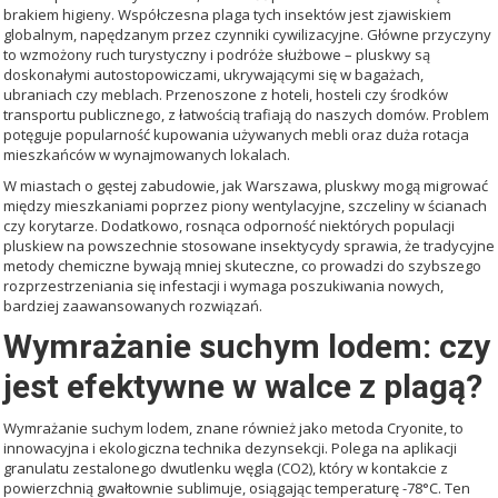
brakiem higieny. Współczesna plaga tych insektów jest zjawiskiem
globalnym, napędzanym przez czynniki cywilizacyjne. Główne przyczyny
to wzmożony ruch turystyczny i podróże służbowe – pluskwy są
doskonałymi autostopowiczami, ukrywającymi się w bagażach,
ubraniach czy meblach. Przenoszone z hoteli, hosteli czy środków
transportu publicznego, z łatwością trafiają do naszych domów. Problem
potęguje popularność kupowania używanych mebli oraz duża rotacja
mieszkańców w wynajmowanych lokalach.
W miastach o gęstej zabudowie, jak Warszawa, pluskwy mogą migrować
między mieszkaniami poprzez piony wentylacyjne, szczeliny w ścianach
czy korytarze. Dodatkowo, rosnąca odporność niektórych populacji
pluskiew na powszechnie stosowane insektycydy sprawia, że tradycyjne
metody chemiczne bywają mniej skuteczne, co prowadzi do szybszego
rozprzestrzeniania się infestacji i wymaga poszukiwania nowych,
bardziej zaawansowanych rozwiązań.
Wymrażanie suchym lodem: czy
jest efektywne w walce z plagą?
Wymrażanie suchym lodem, znane również jako metoda Cryonite, to
innowacyjna i ekologiczna technika dezynsekcji. Polega na aplikacji
granulatu zestalonego dwutlenku węgla (CO2), który w kontakcie z
powierzchnią gwałtownie sublimuje, osiągając temperaturę -78°C. Ten