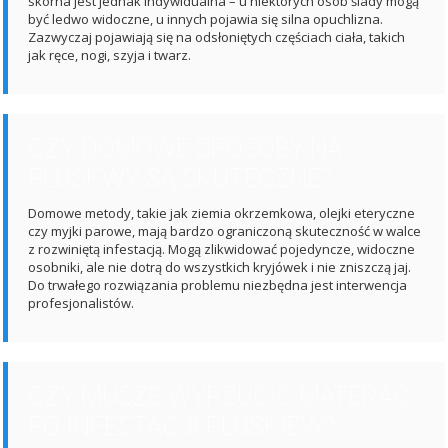
skórna jest jednak indywidualna – u niektórych osób ślady mogą
być ledwo widoczne, u innych pojawia się silna opuchlizna.
Zazwyczaj pojawiają się na odsłoniętych częściach ciała, takich
jak ręce, nogi, szyja i twarz.
CZY DOMOWE SPOSOBY NA
PLUSKWY SĄ SKUTECZNE?
Domowe metody, takie jak ziemia okrzemkowa, olejki eteryczne
czy myjki parowe, mają bardzo ograniczoną skuteczność w walce
z rozwiniętą infestacją. Mogą zlikwidować pojedyncze, widoczne
osobniki, ale nie dotrą do wszystkich kryjówek i nie zniszczą jaj.
Do trwałego rozwiązania problemu niezbędna jest interwencja
profesjonalistów.
CZY MUSZĘ WYRZUCIĆ MATERAC
PO INFESTACJI PLUSKIEW?