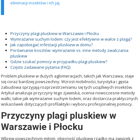
eliminacji insektów i ich jaj.
SPIS TREŚCI
Przyczyny plagi pluskiew w Warszawie i Płocku
Wymrażanie suchym lodem: czy jest efektywne w walce z plagą?
Jak zapobiegać infestacji pluskiew w domu?
Porównanie kosztów: wymrażanie vs. inne metody zwalczania
pluskiew
Gdzie szukać pomocy w przypadku plagi pluskiew?
Często zadawane pytania (FAQ)
Problem pluskiew w dużych aglomeracjach, takich jak Warszawa, staje
się coraz bardziej powszechny. Wzrost mobilności, turystyka i gęsta
zabudowa sprzyjają rozprzestrzenianiu się tych uciążliwych insektów.
Artykuł analizuje przyczyny tego zjawiska, ocenia nowoczesne metody
walki, takie jak wymrażanie suchym lodem, oraz dostarcza praktycznych
wskazówek dotyczących profilaktyki i wyboru profesjonalnej pomocy.
Przyczyny plagi pluskiew w
Warszawie i Płocku
Wbrew powszechnym mitom, obecność pluskiew rzadko ma związek z