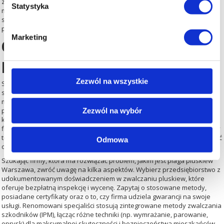
zlikwidować nowe pokolenia wylęgające się z jaj. Najdroższą opcją jest
Statystyka
metoda termiczna (wygrzewanie mieszkania), która jest niezwykle
skuteczna i jednorazowa, ale wymaga zaawansowanej technologii i
przygotowania lokalu.
Marketing
Gdzie szukać pomocy w
przypadku plagi pluskiew?
Zezwól na wszystkie
Samodzielna walka z pluskwami przy użyciu środków dostępnych w
sklepach jest niemal zawsze skazana na porażkę. Insekty te są
mistrzami w ukrywaniu się, a ich jaja są odporne na większość
popularnych preparatów. Dlatego w przypadku podejrzenia infestacji,
Zezwól na wybór
kluczowe jest jak najszybsze skorzystanie z pomocy profesjonalnej
firmy DDD (Dezynfekcja, Dezynsekcja, Deratyzacja). Tylko doświadczony
technik jest w stanie prawidłowo zidentyfikować skalę problemu i dobrać
Odmowa
odpowiednią metodę działania.
Szukając firmy, która ma rozwiązać problem, jakim jest
plaga pluskiew
Warszawa
, zwróć uwagę na kilka aspektów. Wybierz przedsiębiorstwo z
udokumentowanym doświadczeniem w zwalczaniu pluskiew, które
oferuje bezpłatną inspekcję i wycenę. Zapytaj o stosowane metody,
posiadane certyfikaty oraz o to, czy firma udziela gwarancji na swoje
usługi. Renomowani specjaliści stosują zintegrowane metody zwalczania
szkodników (IPM), łącząc różne techniki (np. wymrażanie, parowanie,
oprysk) dla maksymalnej skuteczności i bezpieczeństwa mieszkańców.