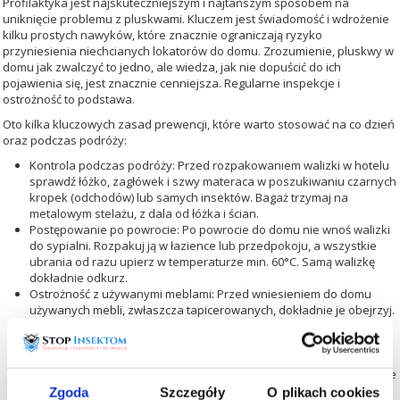
Profilaktyka jest najskuteczniejszym i najtańszym sposobem na
uniknięcie problemu z pluskwami. Kluczem jest świadomość i wdrożenie
kilku prostych nawyków, które znacznie ograniczają ryzyko
przyniesienia niechcianych lokatorów do domu. Zrozumienie,
pluskwy w
domu jak zwalczyć
to jedno, ale wiedza, jak nie dopuścić do ich
pojawienia się, jest znacznie cenniejsza. Regularne inspekcje i
ostrożność to podstawa.
Oto kilka kluczowych zasad prewencji, które warto stosować na co dzień
oraz podczas podróży:
Kontrola podczas podróży:
Przed rozpakowaniem walizki w hotelu
sprawdź łóżko, zagłówek i szwy materaca w poszukiwaniu czarnych
kropek (odchodów) lub samych insektów. Bagaż trzymaj na
metalowym stelażu, z dala od łóżka i ścian.
Postępowanie po powrocie:
Po powrocie do domu nie wnoś walizki
do sypialni. Rozpakuj ją w łazience lub przedpokoju, a wszystkie
ubrania od razu upierz w temperaturze min. 60°C. Samą walizkę
dokładnie odkurz.
Ostrożność z używanymi meblami:
Przed wniesieniem do domu
używanych mebli, zwłaszcza tapicerowanych, dokładnie je obejrzyj.
Jeśli to możliwe, poddaj je kwarantannie lub profesjonalnemu
czyszczeniu.
Regularne inspekcje w domu:
Co jakiś czas sprawdzaj swoje łóżko,
ramę, materac, a także listwy przypodłogowe i gniazdka elektryczne
w pobliżu miejsca snu.
Zgoda
Szczegóły
O plikach cookies