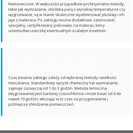
Niekoniecznie. W większości przypadków profesjonalne metody,
takie jak wymrażanie, obróbka parą o wysokiej temperaturze czy
wygrzewanie, są w stanie skutecznie wyeliminować pluskwy i ich
jaja z materaca. Po zabiegu można dodatkowo zastosować
specjalny, certyfikowany pokrowiec na materac, który
uniemożliwi ucieczkę ewentualnym ocalałym insektom.
ILE TRWA PROFESJONALNY
ZABIEG ODPLUSKWIANIA?
Czas trwania zabiegu zależy od wybranej metody i wielkości
mieszkania. Standardowy oprysk chemiczny lub wymrażanie
zajmuje zazwyczaj od 1 do 3 godzin. Metoda termiczna
(wygrzewanie) jest bardziej czasochłonna i może trwać od 6 do
nawet 10 godzin, wliczając w to czas na przygotowanie i
późniejsze chłodzenie pomieszczeń.