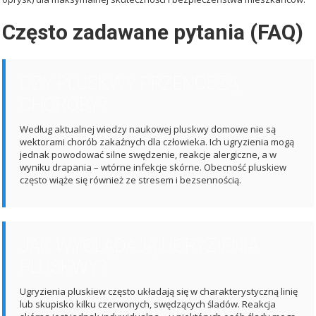
Często zadawane pytania (FAQ)
CZY PLUSKWY PRZENOSZĄ
CHOROBY?
Według aktualnej wiedzy naukowej pluskwy domowe nie są
wektorami chorób zakaźnych dla człowieka. Ich ugryzienia mogą
jednak powodować silne swędzenie, reakcje alergiczne, a w
wyniku drapania – wtórne infekcje skórne. Obecność pluskiew
często wiąże się również ze stresem i bezsennością.
JAK WYGLĄDAJĄ UGRYZIENIA
PLUSKWY?
Ugryzienia pluskiew często układają się w charakterystyczną linię
lub skupisko kilku czerwonych, swędzących śladów. Reakcja