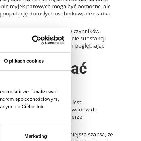
wanie myjek parowych mogą być pomocne, ale
 populację dorosłych osobników, ale rzadko
jaj, które są odporne na wiele czynników.
kształciły odporność na wiele substancji
o szukania nowych kryjówek i pogłębiając
ich zamiennik.
O plikach cookies
kiedy wezwać
ołecznościowe i analizować
artnerom społecznościowym,
, dezynsekcja, deratyzacja) jest
anymi od Ciebie lub
ażkę ze względu na zdolność owadów do
u. Specjalista nie tylko dobierze
 wykonaniu.
ocznie się działania, tym mniejsza szansa, że
Marketing