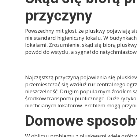
przyczyny
Powszechny mit głosi, że pluskwy pojawiają si
nie standard higieniczny lokalu. W budynkach
lokalami. Zrozumienie, skąd się biorą pluskwy
powód do wstydu, a sygnał do natychmiastowe
GŁÓWNE DROGI MIGRACJ
Najczęstszą przyczyną pojawienia się pluskiew 
przemieszczać się wzdłuż rur centralnego ogr
nieszczelność. Drugim popularnym źródłem są
środków transportu publicznego. Duże ryzyko 
niechcianych lokatorów. Problem mogą przyni
Domowe sposoby 
W obliczu problemu z pluskwami wiele osób w p