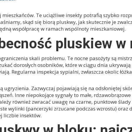
mieszkańców. Te uciążliwe insekty potrafią szybko rozpr
niamy, skąd się biorą pluskwy, jak skutecznie je zwalcza
zbędną współpracę w ramach wspólnoty mieszkaniowej.
becność pluskiew w
ograniczenia skali problemu. Te nocne pasożyty są mistr
ukać dorosłych osobników, które w ciągu dnia ukrywają s
wiają. Regularna inspekcja sypialni, zwłaszcza okolic łóżk
ugryzienia. Zazwyczaj pojawiają się na odsłoniętej skórz
kąszeń. Inne niepokojące sygnały to małe, rdzawobrązowe
eży również zwracać uwagę na czarne, punktowe ślady –
e wylinki (pancerzyki zrzucane podczas wzrostu) oraz dr
 liczbie insektów.
luskwy w bloku: najc