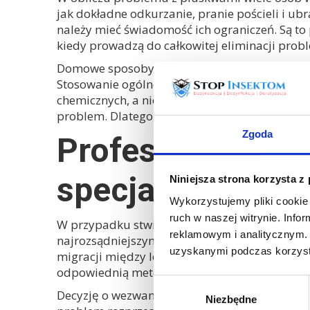
jak dokładne odkurzanie, pranie pościeli i 
należy mieć świadomość ich ograniczeń. Są t
kiedy prowadzą do całkowitej eliminacji pro
Domowe sposoby nie docierają do wszystkich kr
Stosowanie ogólnodostępnych środków owadobó
chemicznych, a nieprofesjonalny oprysk może 
problem. Dlatego metody te powinny być trakt
Zgoda
Profesjonalne z
specjalistę?
Niniejsza strona korzysta z
Wykorzystujemy pliki cookie 
ruch w naszej witrynie. Inf
W przypadku stwierdzenia obecności pluskiew 
reklamowym i analitycznym. 
najrozsądniejszym i najskuteczniejszym rozw
uzyskanymi podczas korzysta
migracji między lokalami. Profesjonalne plus
odpowiednią metodę, ale także poinstruuje, j
Wybór
Decyzję o wezwaniu fachowca należy podjąć na
Niezbędne
zgody