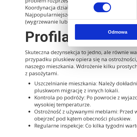
problem rozprzestrzeni się na sąsiednie mies
Koordynacja działań i ewentualna kontrola sąs
Najpopularniejsze metody profesjonalne to o
(wygrzewanie lub wymrażanie), które są niezw
Profilaktyka: ja
Odmowa
Skuteczna dezynsekcja to jedno, ale równie wa
przypadku pluskiew opiera się na ostrożności,
naszego mieszkania. Wdrożenie kilku prostyc
z pasożytami.
Uszczelnianie mieszkania:
Należy dokładni
pluskwom migrację z innych lokali.
Kontrola po podróży:
Po powrocie z wyjazd
wysokiej temperaturze.
Ostrożność z używanymi meblami:
Przed w
obejrzeć pod kątem obecności pluskiew.
Regularne inspekcje:
Co kilka tygodni war