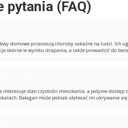
 pytania (FAQ)
OSZĄ CHOROBY?
kwy domowe przenoszą choroby zakaźne na ludzi. Ich u
kcje skórne w wyniku drapania, a także prowadzić do bezs
SIĘ Z BRUDU?
e interesuje stan czystości mieszkania, a jedynie dostęp
 lokalach. Bałagan może jednak ułatwiać im ukrywanie się 
SEKCJĘ W BLOKU?