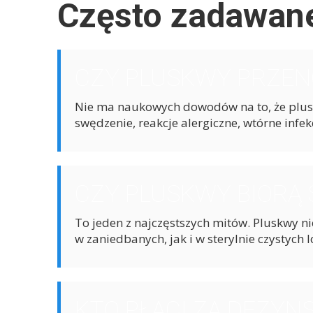
Często zadawane
CZY PLUSKWY PRZEN
Nie ma naukowych dowodów na to, że plus
swędzenie, reakcje alergiczne, wtórne infe
CZY PLUSKWY BIORĄ 
To jeden z najczęstszych mitów. Pluskwy ni
w zaniedbanych, jak i w sterylnie czystych
KTO PŁACI ZA DEZYN