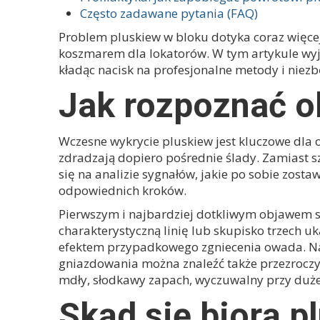
Często zadawane pytania (FAQ)
Problem pluskiew w bloku dotyka coraz więcej 
koszmarem dla lokatorów. W tym artykule wyjaś
kładąc nacisk na profesjonalne metody i nie
Jak rozpoznać o
Wczesne wykrycie pluskiew jest kluczowe dla 
zdradzają dopiero pośrednie ślady. Zamiast sz
się na analizie sygnałów, jakie po sobie zosta
odpowiednich kroków.
Pierwszym i najbardziej dotkliwym objawem są 
charakterystyczną linię lub skupisko trzech u
efektem przypadkowego zgniecenia owada. Nal
gniazdowania można znaleźć także przezroczyst
mdły, słodkawy zapach, wyczuwalny przy dużej
Skąd się biorą p