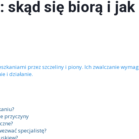
 skąd się biorą i jak
Utylizacja mebli
zkaniami przez szczeliny i piony. Ich zwalczanie wymag
e i działanie.
kaniu?
ze przyczyny
czne?
wezwać specjalistę?
luskiew?