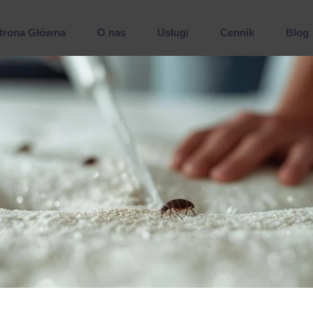
trona Główna
O nas
Usługi
Cennik
Blog
Dezynfekcja
Dezynsekcja
Deratyzacja
Wymrażanie pluskiew
Wymrażanie karaluchów
Zwalczanie pluskiew Warszawa
Zwalczanie komarów
Zwalczanie kleszczy
Sprzątanie po zgonie