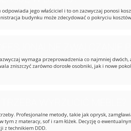
 odpowiada jego właściciel i to on zazwyczaj ponosi kosz
inistracja budynku może zdecydować o pokryciu kosztów
OFESJONALNE ZWALCZANIE P
 Zazwyczaj wymaga przeprowadzenia co najmniej dwóch,
la zniszczyć zarówno dorosłe osobniki, jak i nowe pokol
 TRZEBA WYRZUCIĆ MEBLE?
rzeby. Profesjonalne metody, takie jak oprysk, zamgławi
 w tym z materacy, sof i ram łóżek. Decyzję o ewentual
ji z technikiem DDD.