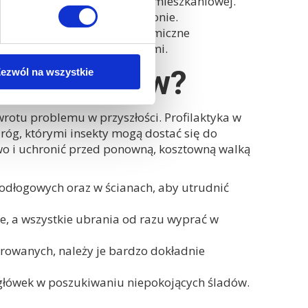
cji budynku lub spółdzielni mieszkaniowej.
skwy w mieszkaniu i całym pionie.
awianie ULV oraz metody termiczne
ch pluskwy, włącznie z jajami.
owi pluskiew?
ezwól na wszystkie
wrotu problemu w przyszłości. Profilaktyka w
dróg, którymi insekty mogą dostać się do
o i uchronić przed ponowną, kosztowną walką
podłogowych oraz w ścianach, aby utrudnić
e, a wszystkie ubrania od razu wyprać w
rowanych, należy je bardzo dokładnie
agłówek w poszukiwaniu niepokojących śladów.