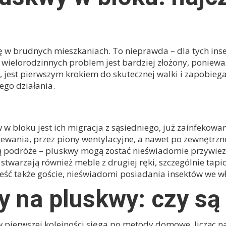
ę w brudnych mieszkaniach. To nieprawda – dla tych insek
 wielorodzinnych problem jest bardziej złożony, poniewa
, jest pierwszym krokiem do skutecznej walki i zapobieg
go działania.
I I INFESTACJI
w bloku jest ich migracja z sąsiedniego, już zainfekowan
zewania, przez piony wentylacyjne, a nawet po zewnętrzn
 podróże – pluskwy mogą zostać nieświadomie przywiezi
stwarzają również meble z drugiej ręki, szczególnie tapi
eść także goście, nieświadomi posiadania insektów we 
na pluskwy: czy są
ierwszej kolejności sięga po metody domowe, licząc na s