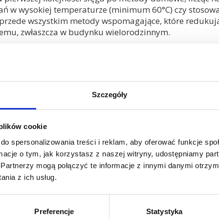
ubrań w wysokiej temperaturze (minimum 60°C) czy stoso
o przede wszystkim metody wspomagające, które redukują
blemu, zwłaszcza w budynku wielorodzinnym.
yjówek insektów, a co najważniejsze, często nie niszczą 
jczych w sprayu również bywa nieskuteczne. Pluskwy wy
jedynie rozproszyć owady po mieszkaniu, zmuszając je d
owane jako uzupełnienie profesjonalnych działań, a nie 
Szczegóły
walczanie pluskiew: 
 plików cookie
do spersonalizowania treści i reklam, aby oferować funkcje sp
ormacje o tym, jak korzystasz z naszej witryny, udostępniamy p
w bloku, wezwanie profesjonalnej firmy DDD (dezynfekcja
Partnerzy mogą połączyć te informacje z innymi danymi otrzym
iązaniem. Samodzielna walka jest z góry skazana na por
nia z ich usług.
kwy zwalczanie to jedyna metoda dająca gwarancję sukces
ak przygotować mieszkanie do zabiegu i co robić po jego
tychmiast po odkryciu śladów insektów. Im szybciej rozp
Preferencje
Statystyka