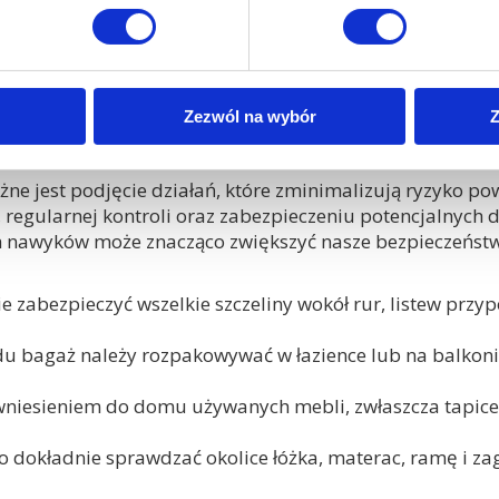
zkania. Kluczowe jest również poinformowanie administra
iednich lokali są niezbędne, aby skutecznie wytępić plu
prysk ciśnieniowy specjalistycznymi preparatami, zamgł
ykle skuteczne w niszczeniu wszystkich stadiów rozwojowy
k zapobiegać powrot
Zezwól na wybór
Z
żne jest podjęcie działań, które zminimalizują ryzyko po
 regularnej kontroli oraz zabezpieczeniu potencjalnych 
h nawyków może znacząco zwiększyć nasze bezpieczeństw
e zabezpieczyć wszelkie szczeliny wokół rur, listew przy
u bagaż należy rozpakowywać w łazience lub na balkoni
niesieniem do domu używanych mebli, zwłaszcza tapice
to dokładnie sprawdzać okolice łóżka, materac, ramę i z