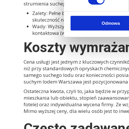
strumienia suchego lodu. Wymaga to od techni
Zalety:
Pełne bezpieczeństwo (brak toksyn
skuteczność na wszystkie stadia rozwojowe
Odmowa
Wady:
Wyższy koszt w porównaniu do metod
kontaktowa (wymaga precyzyjnej aplikacji
Koszty wymraża
Cena usługi jest jednym z kluczowych czynni
niż przy standardowych opryskach chemicznych
samego suchego lodu oraz konieczności posia
suchym lodem Warszawa
jest pozycjonowana
Ostateczna kwota, czyli to, jaka będzie w pr
mieszkania lub obiektu, stopień zaawansowani
fotele) oraz indywidualna wycena firmy. Ze wzg
Mimo wyższej ceny, dla wielu osób jest to inw
Często zadawane