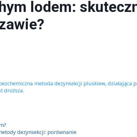
hym lodem: skuteczn
Utylizacja mebli
szawie?
zchemiczna metoda dezynsekcji pluskiew, działająca prze
t droższa.
em?
etody dezynsekcji: porównanie