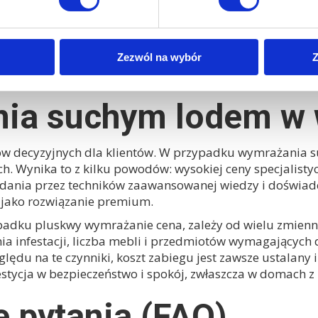
ka dużej precyzji i dokładności w zlokalizowaniu wszyst
), brak pozostałości chemicznych, możliwość natychmia
 (w tym jaja), możliwość stosowania na wrażliwych powie
Zezwól na wybór
Z
 chemicznych, konieczność użycia drogiego, specjalist
), ograniczona dostępność usługi na rynku.
nia suchym lodem w
ków decyzyjnych dla klientów. W przypadku wymrażania 
. Wynika to z kilku powodów: wysokiej ceny specjalistyc
dania przez techników zaawansowanej wiedzy i doświadc
 jako rozwiązanie premium.
zypadku
pluskwy wymrażanie cena
, zależy od wielu zmien
a infestacji, liczba mebli i przedmiotów wymagających d
lędu na te czynniki, koszt zabiegu jest zawsze ustalany i
estycja w bezpieczeństwo i spokój, zwłaszcza w domach z
 pytania (FAQ)