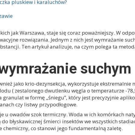
czka pluskiew i karaluchów?
zawie
ich jak Warszawa, staje się coraz poważniejszy. W odpo
owacyjne rozwiązania. Jednym z nich jest wymrażanie suc
tancji. Ten artykuł analizuje, na czym polega ta metoda 
 wymrażanie suchym
eż jako krio-dezynsekcja, wykorzystuje ekstremalnie n
 lodu ( zestalonego dwutlenku węgla o temperaturze -78,
granulat w formę „śniegu”, który jest precyzyjnie aplik
ianach czy listwy przypodłogowe.
je u owadów szok termiczny. Woda w ich komórkach natyc
do błyskawicznej śmierci insektów we wszystkich stadiac
 nie chemiczny, co stanowi jego fundamentalną zaletę.