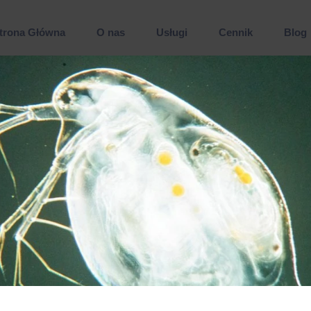
trona Główna
O nas
Usługi
Cennik
Blog
Dezynfekcja
Dezynsekcja
Deratyzacja
Wymrażanie pluskiew
Wymrażanie karaluchów
Zwalczanie pluskiew Warszawa
Zwalczanie komarów
Zwalczanie kleszczy
Sprzątanie po zgonie