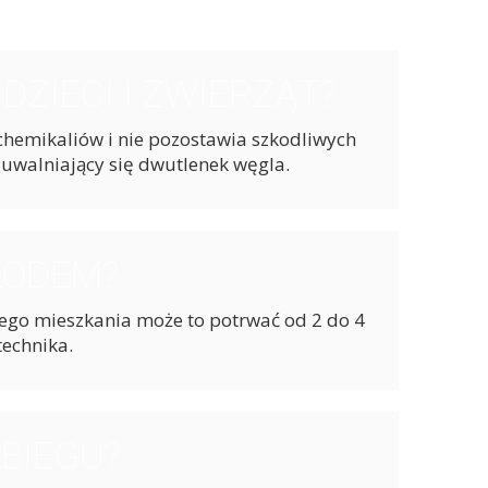
ZIECI I ZWIERZĄT?
 chemikaliów i nie pozostawia szkodliwych
 uwalniający się dwutlenek węgla.
LODEM?
wego mieszkania może to potrwać od 2 do 4
technika.
BIEGU?