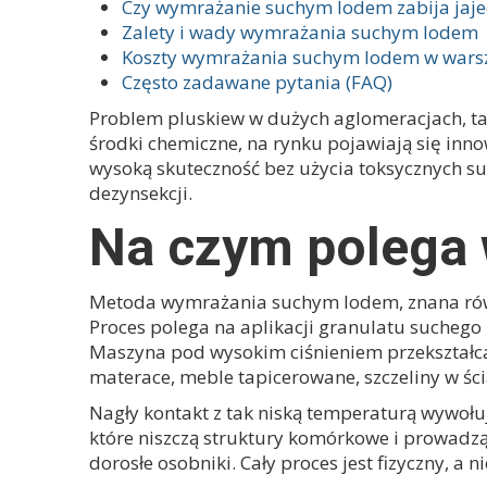
Czy wymrażanie suchym lodem zabija jaje
Zalety i wady wymrażania suchym lodem
Koszty wymrażania suchym lodem w wars
Często zadawane pytania (FAQ)
Problem pluskiew w dużych aglomeracjach, tak
środki chemiczne, na rynku pojawiają się inn
wysoką skuteczność bez użycia toksycznych subs
dezynsekcji.
Na czym polega
Metoda wymrażania suchym lodem, znana równi
Proces polega na aplikacji granulatu suchego
Maszyna pod wysokim ciśnieniem przekształca 
materace, meble tapicerowane, szczeliny w śc
Nagły kontakt z tak niską temperaturą wywołu
które niszczą struktury komórkowe i prowadzą 
dorosłe osobniki. Cały proces jest fizyczny, a