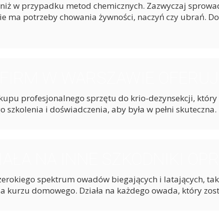
 niż w przypadku metod chemicznych. Zazwyczaj sprowad
Nie ma potrzeby chowania żywności, naczyń czy ubrań. Do
FIRM W WARSZAWIE OFERUJ
kupu profesjonalnego sprzętu do krio-dezynsekcji, który 
szkolenia i doświadczenia, aby była w pełni skuteczna.
AŁA NA INNE SZKODNIKI OP
zerokiego spektrum owadów biegających i latających, tak
ocza kurzu domowego. Działa na każdego owada, który z