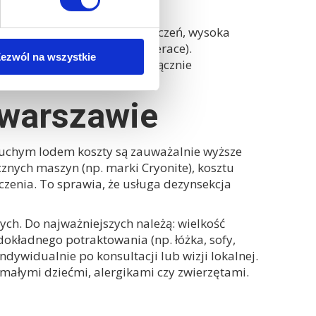
kich gniazd.
stowego użytkowania pomieszczeń, wysoka
rzchniach (elektronika, materace).
ezwól na wszystkie
ycznego sprzętu, metoda wyłącznie
 warszawie
suchym lodem koszty są zauważalnie wyższe
znych maszyn (np. marki Cryonite), kosztu
zenia. To sprawia, że usługa
dezynsekcja
nych. Do najważniejszych należą: wielkość
okładnego potraktowania (np. łóżka, sofy,
ndywidualnie po konsultacji lub wizji lokalnej.
 małymi dziećmi, alergikami czy zwierzętami.