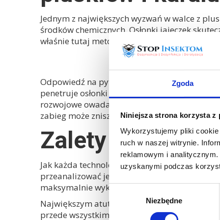
Jednym z największych wyzwań w walce z pluskw
środków chemicznych. Osłonki jajeczek skutec
właśnie tutaj metoda krio-dezynsekcji pokaz
SKUTECZNOŚĆ WOBEC
Odpowiedź na pytanie,
czy wymrażanie zabija
Zgoda
penetruje osłonki jaj i niszczy ich wewnętrzną 
rozwojowe owada – włączając w to niezwykle od
zabieg może zniszczyć całą populację szkodni
Niniejsza strona korzysta z
Zalety i wady w
Wykorzystujemy pliki cookie 
ruch w naszej witrynie. Inf
reklamowym i analitycznym. 
Jak każda technologia, również krio-dezynsek
uzyskanymi podczas korzysta
przeanalizować jej plusy i minusy w kontekśc
maksymalnie wykorzystać potencjał tej innowa
Wybór
Niezbędne
zgody
Największym atutem jest bez wątpienia bezpie
przede wszystkim wyższy koszt oraz fakt, że j