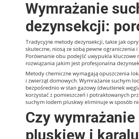
Wymrażanie such
dezynsekcji: po
Tradycyjne metody dezynsekcji, takie jak opr
skuteczne, niosą ze sobą pewne ograniczenia i
Porównanie obu podejść uwypukla kluczowe róż
rozwiązania jakim jest profesjonalna
dezynsek
Metody chemiczne wymagają opuszczenia lokalu
i zwierząt domowych. Wymrażanie suchym lodem
bezpośrednio w stan gazowy (dwutlenek węgla
korzystać z pomieszczeń i potraktowanych prz
suchym lodem pluskwy
eliminuje w sposób ni
Czy wymrażanie 
pluskiew i kara