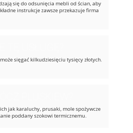
zają się do odsunięcia mebli od ścian, aby
kładne instrukcje zawsze przekazuje firma
E TĘ USŁUGĘ?
może sięgać kilkudziesięciu tysięcy złotych.
RÓCZ PLUSKIEW?
ich jak karaluchy, prusaki, mole spożywcze
ostanie poddany szokowi termicznemu.