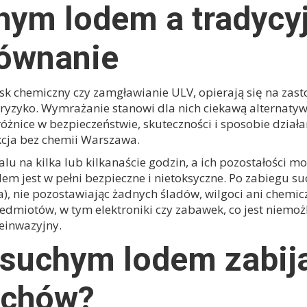
ym lodem a tradycy
równanie
ysk chemiczny czy zamgławianie ULV, opierają się na zas
 ryzyko. Wymrażanie stanowi dla nich ciekawą alternatyw
nice w bezpieczeństwie, skuteczności i sposobie działan
cja bez chemii Warszawa
.
 na kilka lub kilkanaście godzin, a ich pozostałości mo
 jest w pełni bezpieczne i nietoksyczne. Po zabiegu suc
), nie pozostawiając żadnych śladów, wilgoci ani chemi
edmiotów, w tym elektroniki czy zabawek, co jest niemoż
einwazyjny.
suchym lodem zabija
luchów?