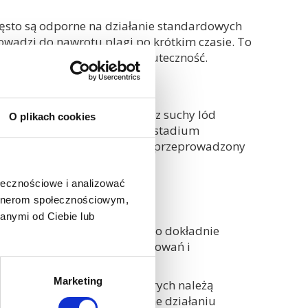
często są odporne na działanie standardowych
owadzi do nawrotu plagi po krótkim czasie. To
ytanie o jej kompleksową skuteczność.
 temperatura generowana przez suchy lód
O plikach cookies
iczny jest tak silny, że żadne stadium
, że jednorazowy, precyzyjnie przeprowadzony
ko odrodzenia się problemu.
odem
ołecznościowe i analizować
artnerom społecznościowym,
anymi od Ciebie lub
zji o wyborze tej metody warto dokładnie
ybór pozwoli uniknąć rozczarowań i
Marketing
jest pozbawiona wad, do których należą
e zostaną bezpośrednio poddane działaniu