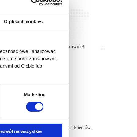
O plikach cookies
om.
iałania są nie tylko skuteczne, ale również
ołecznościowe i analizować
artnerom społecznościowym,
anymi od Ciebie lub
832
Marketing
 usług.
ołącz do grona naszych zadowolonych klientów.
ezwól na wszystkie