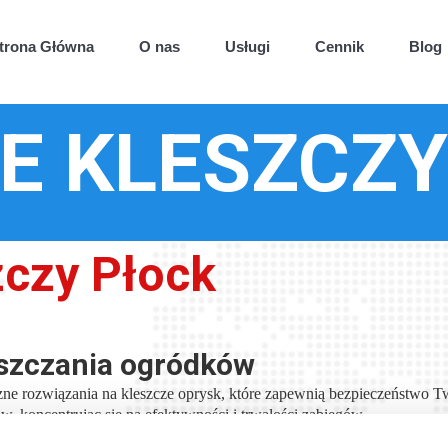
trona Główna
O nas
Usługi
Cennik
Blog
Dezynfekcja
E KLESZCZY
Dezynsekcja
Deratyzacja
Wymrażanie pluskiew
zczy Płock
Wymrażanie karaluchów
Zwalczanie pluskiew Warszawa
Zwalczanie komarów
eszczania ogródków
e rozwiązania na kleszcze oprysk, które zapewnią bezpieczeństwo Tw
Zwalczanie kleszczy
w, koncentrując się na efektywności i trwałości zabiegów.
Sprzątanie po zgonie