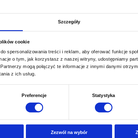
RAĆ NAS?
Utylizacja mebli
 z ponad 15-letnim doświadczeniem.
Szczegóły
ie ogródków dzięki nowoczesnym metodom i profesjonalnym preparat
ikowane i bezpieczne dla ludzi oraz zwierząt domowych.
oprysk
 plików cookie
dostosowujemy do specyfiki danego terenu i potrzeb klientów. Nasze dz
do spersonalizowania treści i reklam, aby oferować funkcje sp
ormacje o tym, jak korzystasz z naszej witryny, udostępniamy p
Partnerzy mogą połączyć te informacje z innymi danymi otrzym
nia z ich usług.
 Twojego ogródka.
Email:
biuro@stopinsektom.pl
Telefon:
+48509829
Preferencje
Statystyka
m jest nie tylko skuteczność, ale także zadowolenie klientów z naszych
INSEKTOM
mfort korzystając z usług STOP INSEKTOM. Skontaktuj się z nami i d
Zezwól na wybór
Z