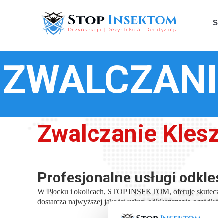
S
ZWALCZANI
Zwalczanie Kles
Profesjonalne usługi odkl
W Płocku i okolicach, STOP INSEKTOM, oferuje skuteczn
dostarcza najwyższej jakości usługi odkleszczanie ogródkó