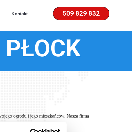
509 829 832
Kontakt
 PŁOCK
ojego ogrodu i jego mieszkańców. Nasza firma