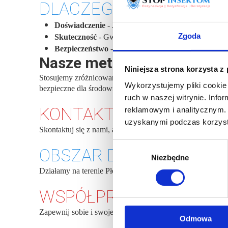
DLACZEGO WARTO WYB
Doświadczenie
- Jesteśmy pionierami w branży DDD
Zgoda
Skuteczność
- Gwarantujemy efektywne odkleszczan
Bezpieczeństwo
- Wszystkie nasze opryski są certyf
Nasze metody na kleszcze 
Niniejsza strona korzysta z
Stosujemy zróżnicowane metody na kleszcze oprysk, które 
Wykorzystujemy pliki cookie 
bezpieczne dla środowiska naturalnego.
ruch w naszej witrynie. Inf
KONTAKT Z NAMI
reklamowym i analitycznym. 
uzyskanymi podczas korzysta
Skontaktuj się z nami, aby umówić termin odkleszczania
Wybór
OBSZAR DZIAŁANIA
Niezbędne
zgody
Działamy na terenie Płocka oraz okolic. Naszym priorytete
WSPÓŁPRACA Z STOP 
Zapewnij sobie i swojej rodzinie bezpieczeństwo oraz ko
Odmowa