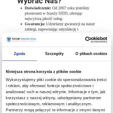
Wybrać Nas?
Doświadczenie:
Od 2007 roku jesteśmy
pionierami w branży DDD, oferując
najwyższą jakość usług.
Gwarancja:
Udzielamy gwarancji na nasze
zabiegi, zapewniając satysfakcję i
bezpieczeństwo klientom.
Nasze Metody
Zwalczania Kleszczy
Zgoda
Szczegóły
O plikach cookies
Stosujemy nowoczesne techniki, takie jak
zamgławianie
, które skutecznie eliminują
kleszcze i inne szkodniki. Nasze metody są
Niniejsza strona korzysta z plików cookie
przyjazne dla środowiska i bezpieczne dla ludzi
oraz zwierząt.
Wykorzystujemy pliki cookie do spersonalizowania treści
i reklam, aby oferować funkcje społecznościowe i
ZAMGŁAWIANIE
analizować ruch w naszej witrynie. Informacje o tym, jak
Zamgławianie to jedna z najefektywniejszych
korzystasz z naszej witryny, udostępniamy partnerom
metod na pozbycie się kleszczy. Wysokiej jakości
społecznościowym, reklamowym i analitycznym.
środki chemiczne są aplikowane w postaci mgły,
Partnerzy mogą połączyć te informacje z innymi danymi
co zapewnia ich dotarcie do trudno dostępnych