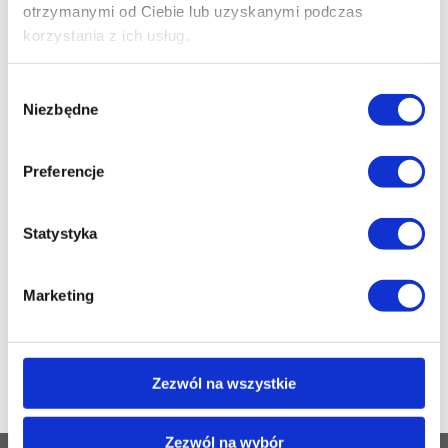
otrzymanymi od Ciebie lub uzyskanymi podczas
miejsc.
korzystania z ich usług.
OPRYSK NA KLESZCZE
Wybór
Nasz
oprysk na kleszcze
jest starannie
Niezbędne
przygotowany, aby szybko i skutecznie
zgody
zredukować populację kleszczy w Twoim
ogrodzie. Używamy wyłącznie certyfikowanych
Preferencje
produktów, które są bezpieczne dla dzieci i
zwierząt domowych.
Statystyka
Skontaktuj się z Nami
Jeśli potrzebujesz
odkleszczania ogródków
w
Radomiu, nie czekaj! Skontaktuj się z nami
Marketing
poprzez email:
biuro@stopinsektom.pl
lub
telefonicznie pod numerem
+48509829832
.
Zadbamy o Twój ogród, aby był wolny od
kleszczy.
Zezwól na wszystkie
Zezwól na wybór