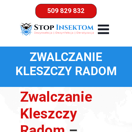
509 829 832
ZWALCZANIE
KLESZCZY RADOM
Zwalczanie
Kleszczy
Radom
–